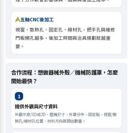
五軸CNC後加工
視窗、散熱孔、固定孔、線材孔、把手孔與維修
門板開孔越多，後加工時間與治具規劃就越重
要。
合作流程：想做器械外殼／機械防護罩，怎麼
開始最快？
1
提供外觀與尺寸資料
外觀示意/3D或2D、整機尺寸、外罩分件、固定點、視窗/散
熱孔/線材孔位置、材料方向與預估數量。