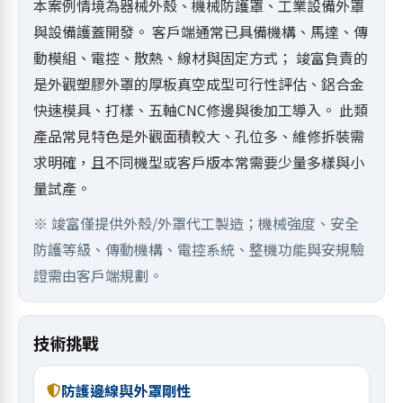
本案例情境為器械外殼、機械防護罩、工業設備外罩
與設備護蓋開發。 客戶端通常已具備機構、馬達、傳
動模組、電控、散熱、線材與固定方式； 竣富負責的
是外觀塑膠外罩的厚板真空成型可行性評估、鋁合金
快速模具、打樣、五軸CNC修邊與後加工導入。 此類
產品常見特色是外觀面積較大、孔位多、維修拆裝需
求明確，且不同機型或客戶版本常需要少量多樣與小
量試產。
※ 竣富僅提供外殼/外罩代工製造；機械強度、安全
防護等級、傳動機構、電控系統、整機功能與安規驗
證需由客戶端規劃。
技術挑戰
防護邊線與外罩剛性