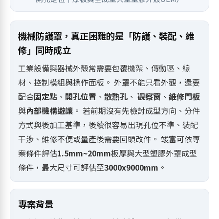
機械防護罩，真正困難的是「防護、裝配、維
修」同時成立
工業設備與器械外殼常需要包覆機架、傳動區、線
材、控制模組與操作面板。 外罩不能只看外觀，還要
配合
固定點
、
開孔位置
、
散熱孔
、
觀察窗
、
維修門板
與
內部機構避讓
。 若前期沒有先檢討成型方向、分件
方式與後加工基準，後續很容易出現孔位不準、裝配
干涉、維修不便或量產後需要回頭改件。 竣富可依專
案條件評估
1.5mm~20mm
板厚與大型塑膠外罩成型
條件，最大尺寸可評估至
3000x9000mm
。
專案背景