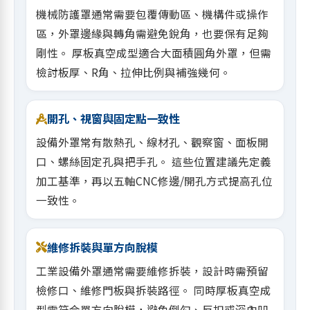
機械防護罩通常需要包覆傳動區、機構件或操作
區，外罩邊緣與轉角需避免銳角，也要保有足夠
剛性。 厚板真空成型適合大面積圓角外罩，但需
檢討板厚、R角、拉伸比例與補強幾何。
開孔、視窗與固定點一致性
設備外罩常有散熱孔、線材孔、觀察窗、面板開
口、螺絲固定孔與把手孔。 這些位置建議先定義
加工基準，再以五軸CNC修邊/開孔方式提高孔位
一致性。
維修拆裝與單方向脫模
工業設備外罩通常需要維修拆裝，設計時需預留
檢修口、維修門板與拆裝路徑。 同時厚板真空成
型需符合單方向脫模，避免倒勾、反扣或深內凹