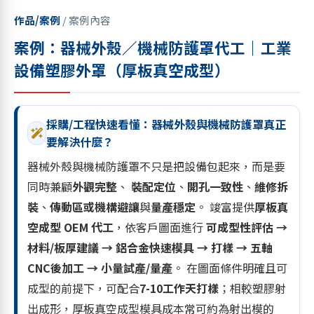
作品/案例
/ 案例內容
案例：器械外殼／機械防護罩代工｜工業
設備塑膠外罩（厚板真空成型）
採購/工程快速看懂：器械外殼與機械防護罩真正
要解決什麼？
器械外殼與機械防護罩不只是把設備包起來，而是要
同時兼顧
外觀完整
、
裝配定位
、
開孔一致性
、
維修拆
裝
、
傳動區或機構避讓
與
量產穩定
。 竣富提供
厚板真
空成型 OEM 代工
，依客戶圖面進行
可成型性評估 →
材料/板厚建議 → 鋁合金快速模具 → 打樣 → 五軸
CNC後加工 → 小量試產/量產
。 在圖面條件明確且可
成型的前提下，可配合
7-10工作天打樣
；相較塑膠射
出成形，厚板真空成型模具成本常可約為射出模的