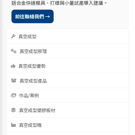
鋁合金快速模具、打樣與小量試產導入建議。
前往聯絡我們 →
真空成型
真空成型原理
真空成型優勢
真空成型產品
作品/案例
真空成型塑膠板材
真空成型機