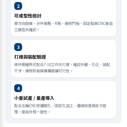
2
可成型性檢討
單方向脫模、分件策略、R角、維修門板、固定點與CNC後加
工路徑先確認。
3
打樣與裝配驗證
條件明確時可配合7-10工作天打樣，確認外觀、孔位、裝配
干涉、維修拆裝與機構避讓可行性。
4
小量試產 / 量產導入
配合五軸CNC修邊開孔、固定孔加工、邊線檢查與批次管
理，提高外殼一致性。