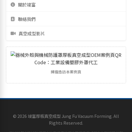
關於竣富
聯絡我們
真空成型影片
掃描造訪本案例頁
© 2026 竣富厚板真空成型 Jung Fu Vacuum Forming. All
Rights Reserved.