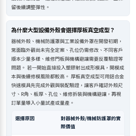
留後續調整彈性。
為什麼大型設備外殼會選擇厚板真空成型？
器械外殼、機械防護罩與工業設備外罩在開發初期，
常面臨外觀尚未完全定案、孔位仍需修改、不同客戶
版本少量多樣、維修門板與機構避讓需要反覆驗證等
問題。 若一開始直接投入塑膠射出成形模具，開模成
本與後續修模風險都較高。 厚板真空成型可用鋁合金
快速模具先完成外觀與裝配驗證，讓客戶確認外殼尺
寸、R角、板厚、孔位、維修拆裝與機構避讓，再視
訂單量導入小量試產或量產。
選擇原因
對器械外殼/機械防護罩的實
際價值