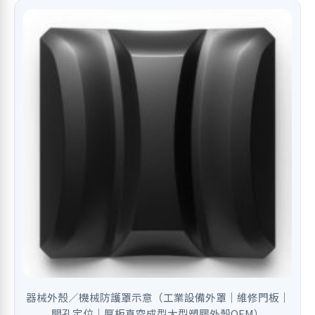
器械外殼／機械防護罩示意（工業設備外罩｜維修門板｜
開孔定位｜厚板真空成型大型塑膠外殼OEM）