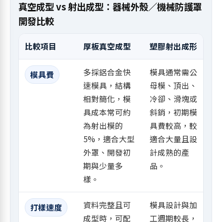
真空成型 vs 射出成型：器械外殼／機械防護罩
開發比較
比較項目
厚板真空成型
塑膠射出成形
多採鋁合金快
模具通常需公
模具費
速模具，結構
母模、頂出、
相對簡化，模
冷卻、滑塊或
具成本常可約
斜銷，初期模
為射出模的
具費較高，較
5%，適合大型
適合大量且設
外罩、開發初
計成熟的產
期與少量多
品。
樣。
資料完整且可
模具設計與加
打樣速度
成型時，可配
工週期較長，