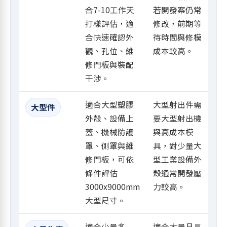
合7-10工作天
若開發案仍常
打樣評估，適
修改，前期等
合快速確認外
待時間與修模
觀、孔位、維
成本較高。
修門板與裝配
干涉。
適合大型塑膠
大型射出件需
大型件
外殼、設備上
要大型射出機
蓋、機械防護
與高成本模
罩、側罩與維
具，對少量大
修門板，可依
型工業設備外
條件評估
殼通常開發壓
3000x9000mm
力較高。
大型尺寸。
適合少量多
適合大量且長